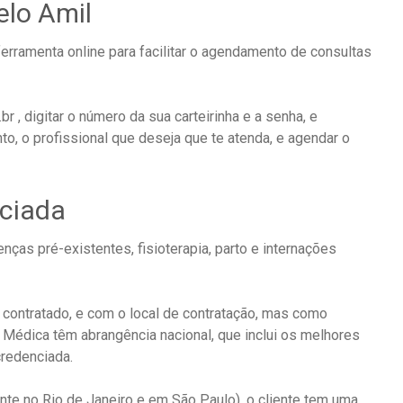
lo Amil
ferramenta online para facilitar o agendamento de consultas
 , digitar o número da sua carteirinha e a senha, e
o, o profissional que deseja que te atenda, e agendar o
ciada
nças pré-existentes, fisioterapia, parto e internações
 contratado, e com o local de contratação, mas como
Médica têm abrangência nacional, que inclui os melhores
credenciada.
te no Rio de Janeiro e em São Paulo), o cliente tem uma