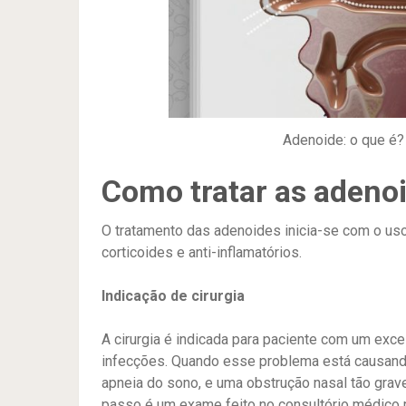
Adenoide: o que é?
Como tratar as adeno
O tratamento das adenoides inicia-se com o us
corticoides e anti-inflamatórios.
Indicação de cirurgia
A cirurgia é indicada para paciente com um exc
infecções. Quando esse problema está causand
apneia do sono, e uma obstrução nasal tão grave
passo é um exame feito no consultório médico m