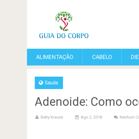
ALIMENTAÇÃO
CABELO
DI
Saude
Adenoide: Como oco
Betty Krause
Ago 2, 2018
Nenhum C