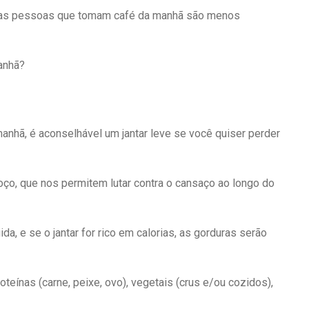
e as pessoas que tomam café da manhã são menos
anhã?
nhã, é aconselhável um jantar leve se você quiser perder
oço, que nos permitem lutar contra o cansaço ao longo do
a, e se o jantar for rico em calorias, as gorduras serão
teínas (carne, peixe, ovo), vegetais (crus e/ou cozidos),