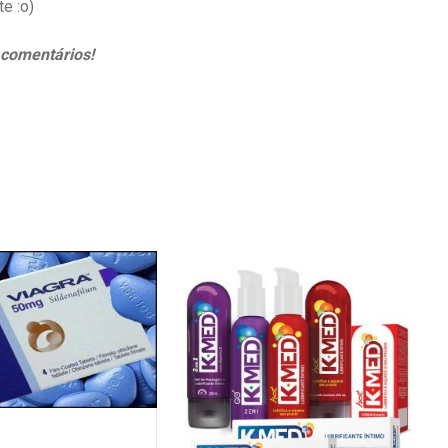
e :o)
 comentários!