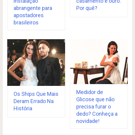
instalação
casamento é ouro.
abrangente para
Por quê?
apostadores
brasileiros
Medidor de
Os Ships Que Mais
Glicose que não
Deram Errado Na
precisa furar o
História
dedo? Conheça a
novidade!