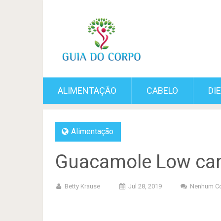
ALIMENTAÇÃO
CABELO
DI
Alimentação
Guacamole Low car
Betty Krause
Jul 28, 2019
Nenhum Co