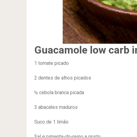
Guacamole low carb i
1 tomate picado
2 dentes de alhos picados
½ cebola branca picada
3 abacates maduros
Suco de 1 limão
Sal e pimenta-do-reino a gosto