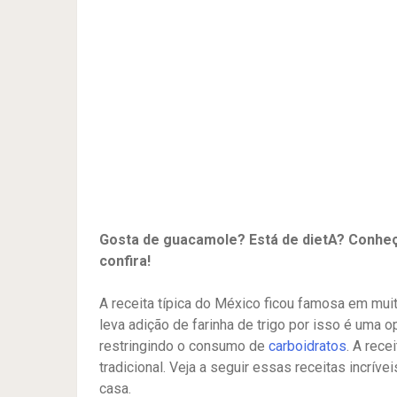
Gosta de guacamole? Está de dietA? Conheç
confira!
A receita típica do México ficou famosa em muit
leva adição de farinha de trigo por isso é uma o
restringindo o consumo de
carboidratos
. A rece
tradicional. Veja a seguir essas receitas incríve
casa.