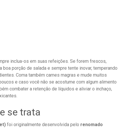
empre inclua-os em suas refeições. Se forem frescos,
a boa porção de salada e sempre tente inovar, temperando
edientes. Coma também carnes magras e mude muitos
os poucos e caso você não se acostume com algum alimento
mbém combater a retenção de líquidos e aliviar o inchaço,
xicantes.
e se trata
et)
foi originalmente desenvolvida pelo
renomado