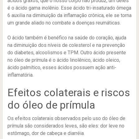
ácidos graxos, que o nosso corpo não produz, um deles
é o ácido gama inolênio. Esse ácido tri-insaturado ômega
6 auxilia na diminuição da inflamação crônica, ele se torna
um grande aliado no combate a doenças reumáticas.
O ácido também é benéfico na saúde do coração, ajuda
na diminuição dos níveis de colesterol e na prevenção
do diabetes, alcoolismos e TPM. Outro ácido presente
no óleo de prímula é o ácido linolênico, ácido oleico,
ácido palmítico, esses ácidos possuem ação anti-
inflamatória.
Efeitos colaterais e riscos
do óleo de prímula
Os efeitos colaterais observados pelo uso do óleo de
prímula são considerados leves, são eles: dor leve no
estômago, dor de cabeça e diarréia.