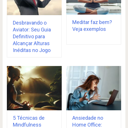
Meditar faz bem?
Desbravando o
Veja exemplos
Aviator: Seu Guia
Definitivo para
Alcançar Alturas
Inéditas no Jogo
5 Técnicas de
Ansiedade no
Mindfulness
Home Office: