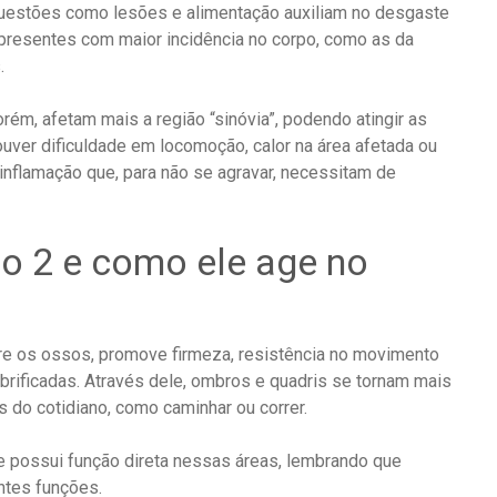
uestões como lesões e alimentação auxiliam no desgaste
o presentes com maior incidência no corpo, como as da
.
rém, afetam mais a região “sinóvia”, podendo atingir as
ouver dificuldade em locomoção, calor na área afetada ou
inflamação que, para não se agravar, necessitam de
po 2 e como ele age no
ntre os ossos, promove firmeza, resistência no movimento
brificadas. Através dele, ombros e quadris se tornam mais
s do cotidiano, como caminhar ou correr.
ue possui função direta nessas áreas, lembrando que
ntes funções.