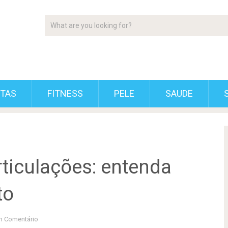
ETAS
FITNESS
PELE
SAUDE
rticulações: entenda
to
 Comentário