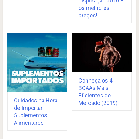
disposição 2026 –
os melhores
preços!
Conheça os 4
BCAAs Mais
Eficientes do
Cuidados na Hora
Mercado (2019)
de Importar
Suplementos
Alimentares