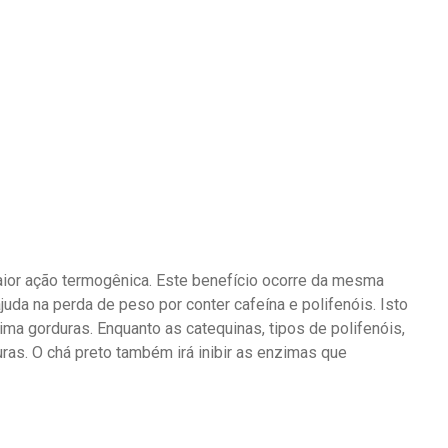
aior ação termogênica. Este benefício ocorre da mesma
juda na perda de peso por conter cafeína e polifenóis. Isto
ma gorduras. Enquanto as catequinas, tipos de polifenóis,
as. O chá preto também irá inibir as enzimas que