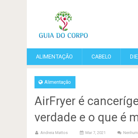
ALIMENTAÇÃO
CABELO
DI
Alimentação
AirFryer é canceríg
verdade e o que é m
Andreia Mattos
Mar 7, 2021
Nenhum