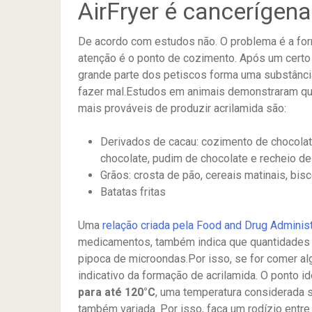
AirFryer é cancerígena
De acordo com estudos não. O problema é a form
atenção é o ponto de cozimento. Após um certo 
grande parte dos petiscos forma uma substânci
fazer mal.Estudos em animais demonstraram qu
mais prováveis de produzir acrilamida são:
Derivados de cacau: cozimento de chocolate
chocolate, pudim de chocolate e recheio de 
Grãos: crosta de pão, cereais matinais, bis
Batatas fritas
Uma
relação criada pela Food and Drug Administ
medicamentos, também indica que quantidades s
pipoca de microondas.Por isso, se for comer a
indicativo da formação de acrilamida. O ponto i
para até 120°C
, uma temperatura considerada s
também variada. Por isso, faça um rodízio entr