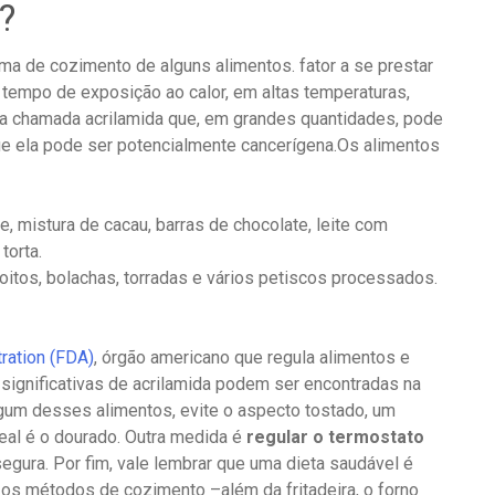
?
a de cozimento de alguns alimentos. fator a se prestar
tempo de exposição ao calor, em altas temperaturas,
a chamada acrilamida que, em grandes quantidades, pode
e ela pode ser potencialmente cancerígena.Os alimentos
, mistura de cacau, barras de chocolate, leite com
torta.
coitos, bolachas, torradas e vários petiscos processados.
ration (FDA)
, órgão americano que regula alimentos e
ignificativas de acrilamida podem ser encontradas na
lgum desses alimentos, evite o aspecto tostado, um
deal é o dourado. Outra medida é
regular o termostato
egura. Por fim, vale lembrar que uma dieta saudável é
e os métodos de cozimento –além da fritadeira, o forno