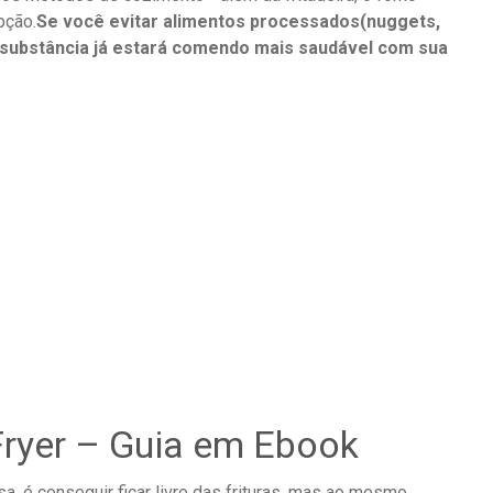
pção.
Se você evitar alimentos processados(nuggets,
 substância já estará comendo mais saudável com sua
Fryer – Guia em Ebook
, é conseguir ficar livre das frituras, mas ao mesmo