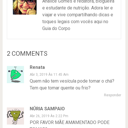
Analice Gomes é redatora, blogueira
e estudante de nutrição. Adora ler e
viajar e vive compartilhando dicas e
toques legais com vocês aqui no
Guia do Corpo
2 COMMENTS
Renata
Abr 3, 2019 Às 11:45 Am
Quem não tem vesícula pode tomar o chá?
Tem que tomar quente ou frio?
Responder
NÚRIA SAMPAIO
Abr 26, 2019 Às 2:22 Pm
POR FAVOR MÃE AMAMENTADO PODE