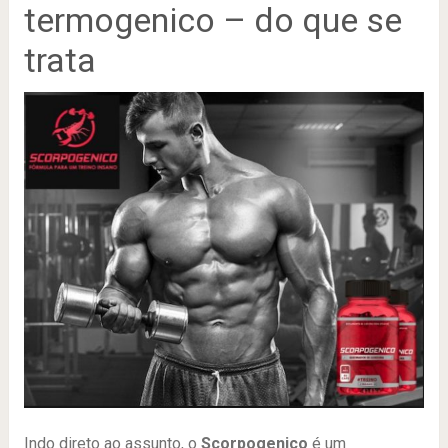
termogenico – do que se
trata
Indo direto ao assunto, o
Scorpogenico
é um