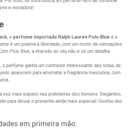
a. Por isso, se você busca um perfume fácil de combinar
ira e inovadora!
e
lack
, o
perfume importado Ralph Lauren Polo Blue
é a
erfume é um poema à liberdade, com um misto de sensações
Com Polo Blue, a imersão ao céu não é só um detalhe.
, o perfume ganha um contraste interessante das notas de
 fundo aparecem para arrematar a fragrância masculina, com
urça.
 vez mais espaço nas prateleiras dos homens. Elegantes,
udo para deixar o presente ainda mais especial. Gostou das
idades em primeira mão: