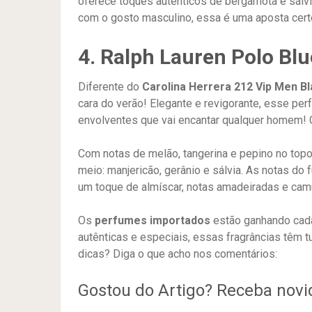
oferece toques autênticos de bergamota e sálvi
com o gosto masculino, essa é uma aposta certe
4. Ralph Lauren Polo Blu
Diferente do
Carolina Herrera 212 Vip Men B
cara do verão! Elegante e revigorante, esse p
envolventes que vai encantar qualquer homem! 
Com notas de melão, tangerina e pepino no topo
meio: manjericão, gerânio e sálvia. As notas do
um toque de almíscar, notas amadeiradas e cam
Os
perfumes importados
estão ganhando cada
autênticas e especiais, essas fragrâncias têm t
dicas? Diga o que acho nos comentários:
Gostou do Artigo? Receba nov