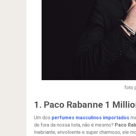
foto 
1. Paco Rabanne 1 Milli
Um dos
perfumes masculinos importados
ma
de fora da nossa lista, não é mesmo?
Paco Rab
Inebriante, envolvente e super charmoso, ele mo