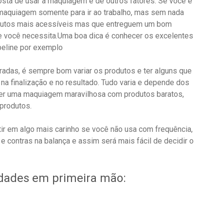
sta de usar a maquiagem e de outros fatores. Se você é
maquiagem somente para ir ao trabalho, mas sem nada
odutos mais acessíveis mas que entreguem um bom
ue você necessita.Uma boa dica é conhecer os excelentes
eline por exemplo
adas, é sempre bom variar os produtos e ter alguns que
na finalização e no resultado. Tudo varia e depende dos
azer uma maquiagem maravilhosa com produtos baratos,
produtos.
tir em algo mais carinho se você não usa com frequência,
 e contras na balança e assim será mais fácil de decidir o
idades em primeira mão: