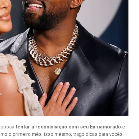
ê possa
tentar a reconciliação com seu Ex-namorado
e
omo o primeiro mês, isso mesmo, trago dicas para vocês