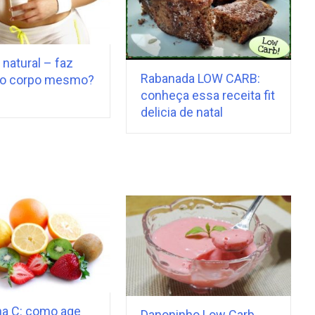
 natural – faz
Rabanada LOW CARB:
o corpo mesmo?
conheça essa receita fit
delicia de natal
na C: como age
Danoninho Low Carb