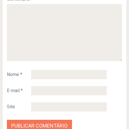
Nome
*
E-mail
*
Site