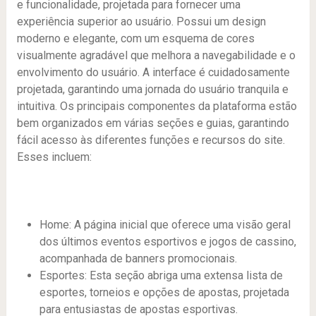
e funcionalidade, projetada para fornecer uma
experiência superior ao usuário. Possui um design
moderno e elegante, com um esquema de cores
visualmente agradável que melhora a navegabilidade e o
envolvimento do usuário. A interface é cuidadosamente
projetada, garantindo uma jornada do usuário tranquila e
intuitiva. Os principais componentes da plataforma estão
bem organizados em várias seções e guias, garantindo
fácil acesso às diferentes funções e recursos do site.
Esses incluem:
Home: A página inicial que oferece uma visão geral
dos últimos eventos esportivos e jogos de cassino,
acompanhada de banners promocionais.
Esportes: Esta seção abriga uma extensa lista de
esportes, torneios e opções de apostas, projetada
para entusiastas de apostas esportivas.