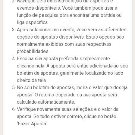
Navegue pela extensa seleção de esportes e
eventos disponíveis. Você também pode usar a
função de pesquisa para encontrar uma partida ou
liga específica.
Após selecionar um evento, você verá as diferentes
opções de apostas disponíveis. Estas opções são
normalmente exibidas com suas respectivas
probabilidades.
Escolha sua aposta preferida simplesmente
clicando nela. A aposta será então adicionada ao seu
boletim de apostas, geralmente localizado no lado
direito da tela.
No seu boletim de apostas, insira o valor que deseja
apostar. O retorno esperado da sua aposta será
calculado automaticamente.
Verifique novamente suas seleções e o valor da
aposta. Se tudo estiver correto, clique no botão
‘Fazer Aposta’.