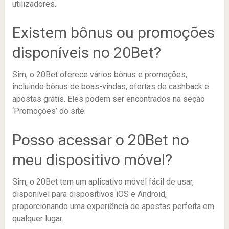
utilizadores.
Existem bônus ou promoções
disponíveis no 20Bet?
Sim, o 20Bet oferece vários bônus e promoções,
incluindo bônus de boas-vindas, ofertas de cashback e
apostas grátis. Eles podem ser encontrados na seção
‘Promoções’ do site.
Posso acessar o 20Bet no
meu dispositivo móvel?
Sim, o 20Bet tem um aplicativo móvel fácil de usar,
disponível para dispositivos iOS e Android,
proporcionando uma experiência de apostas perfeita em
qualquer lugar.