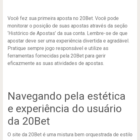
Você fez sua primeira aposta no 20Bet. Você pode
monitorar o posição de suas apostas através da seção
‘Histórico de Apostas’ da sua conta. Lembre-se de que
apostar deve ser uma experiência divertida e agradável.
Pratique sempre jogo responsável e utilize as
ferramentas fornecidas pela 20Bet para gerir
eficazmente as suas atividades de apostas.
Navegando pela estética
e experiência do usuário
da 20Bet
O site da 20Bet é uma mistura bem orquestrada de estilo