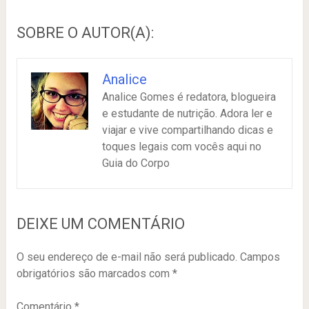
SOBRE O AUTOR(A):
Analice
Analice Gomes é redatora, blogueira
e estudante de nutrição. Adora ler e
viajar e vive compartilhando dicas e
toques legais com vocês aqui no
Guia do Corpo
DEIXE UM COMENTÁRIO
O seu endereço de e-mail não será publicado.
Campos
obrigatórios são marcados com
*
Comentário
*