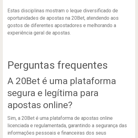
Estas disciplinas mostram o leque diversificado de
oportunidades de apostas na 20Bet, atendendo aos
gostos de diferentes apostadores e melhorando a
experiência geral de apostas.
Perguntas frequentes
A 20Bet é uma plataforma
segura e legítima para
apostas online?
Sim, a 20Bet é uma plataforma de apostas online
licenciada e regulamentada, garantindo a segurança das
informações pessoais e financeiras dos seus