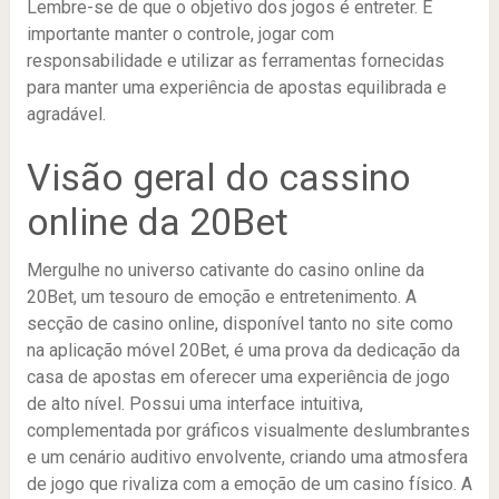
Lembre-se de que o objetivo dos jogos é entreter. É
importante manter o controle, jogar com
responsabilidade e utilizar as ferramentas fornecidas
para manter uma experiência de apostas equilibrada e
agradável.
Visão geral do cassino
online da 20Bet
Mergulhe no universo cativante do casino online da
20Bet, um tesouro de emoção e entretenimento. A
secção de casino online, disponível tanto no site como
na aplicação móvel 20Bet, é uma prova da dedicação da
casa de apostas em oferecer uma experiência de jogo
de alto nível. Possui uma interface intuitiva,
complementada por gráficos visualmente deslumbrantes
e um cenário auditivo envolvente, criando uma atmosfera
de jogo que rivaliza com a emoção de um casino físico. A