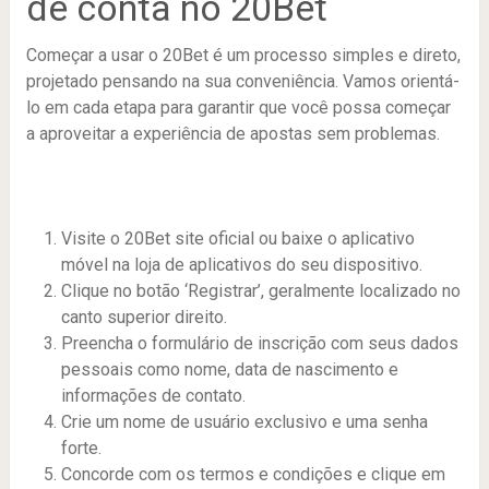
de conta no 20Bet
Começar a usar o 20Bet é um processo simples e direto,
projetado pensando na sua conveniência. Vamos orientá-
lo em cada etapa para garantir que você possa começar
a aproveitar a experiência de apostas sem problemas.
Visite o
20Bet site oficial
ou baixe o aplicativo
móvel na loja de aplicativos do seu dispositivo.
Clique no botão ‘Registrar’, geralmente localizado no
canto superior direito.
Preencha o formulário de inscrição com seus dados
pessoais como nome, data de nascimento e
informações de contato.
Crie um nome de usuário exclusivo e uma senha
forte.
Concorde com os termos e condições e clique em