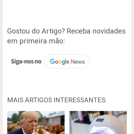
Gostou do Artigo? Receba novidades
em primeira mão:
MAIS ARTIGOS INTERESSANTES: