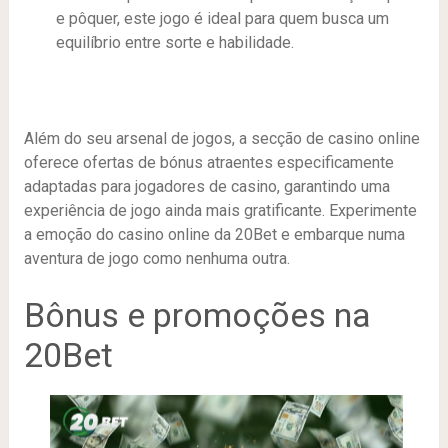
e pôquer, este jogo é ideal para quem busca um
equilíbrio entre sorte e habilidade.
Além do seu arsenal de jogos, a secção de casino online
oferece ofertas de bónus atraentes especificamente
adaptadas para jogadores de casino, garantindo uma
experiência de jogo ainda mais gratificante. Experimente
a emoção do casino online da 20Bet e embarque numa
aventura de jogo como nenhuma outra.
Bônus e promoções na
20Bet