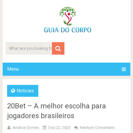
Menu
Noticias
20Bet – A melhor escolha para
jogadores brasileiros
Analice Gomes
Dez 22, 2023
Nenhum Comentário