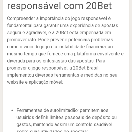
responsável com 20Bet
Compreender a importância do jogo responsável é
fundamental para garantir uma experiência de apostas
segura e agradável, e a 20Bet está empenhada em
promover isto. Pode prevenir potenciais problemas
como o vício do jogo e a instabilidade financeira, ao
mesmo tempo que fornece uma plataforma envolvente e
divertida para os entusiastas das apostas. Para
promover o jogo responsável, a
20Bet Brasil
implementou diversas ferramentas e medidas no seu
website e aplicação móvel:
Ferramentas de autolimitadão: permitem aos
usuários definir limites pessoais de depósito ou
gastos, mantendo assim um controle saudável
sobre suas atividades de apostas;