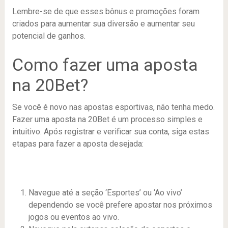
Lembre-se de que esses bônus e promoções foram
criados para aumentar sua diversão e aumentar seu
potencial de ganhos.
Como fazer uma aposta
na 20Bet?
Se você é novo nas apostas esportivas, não tenha medo.
Fazer uma aposta na 20Bet é um processo simples e
intuitivo. Após registrar e verificar sua conta, siga estas
etapas para fazer a aposta desejada:
Navegue até a seção ‘Esportes’ ou ‘Ao vivo’
dependendo se você prefere apostar nos próximos
jogos ou eventos ao vivo.