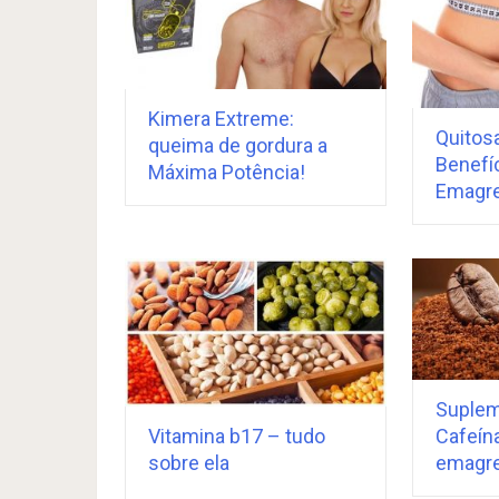
Kimera Extreme:
Quitosa
queima de gordura a
Benefí
Máxima Potência!
Emagre
Suplem
Cafeí
Vitamina b17 – tudo
emagr
sobre ela