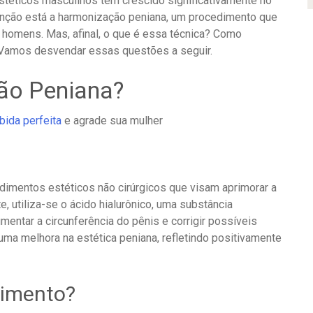
stéticos masculinos tem crescido significativamente no
nção está a harmonização peniana, um procedimento que
s homens.
Mas, afinal, o que é essa técnica? Como
 Vamos desvendar essas questões a seguir.​
ão Peniana?
bida perfeita
e agrade sua mulher
dimentos estéticos não cirúrgicos que visam aprimorar a
, utiliza-se o ácido hialurônico, uma substância
entar a circunferência do pênis e corrigir possíveis
 uma melhora na estética peniana, refletindo positivamente
dimento?