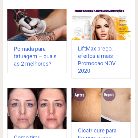
LiftMax preço,
Pomada para
efeitos e mais! –
tatuagem – quais
Promocao NOV
as 2 melhores?
2020
Cicatricure para
Como tirar
Estrias: preço,