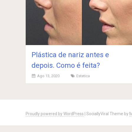
Plástica de nariz antes e
depois. Como é feita?
Ago 13, 2020
Estetica
Posts
navigation
Proudly powered by WordPress
|
SociallyViral Theme by
M