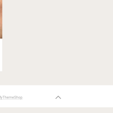
yThemeShop
.