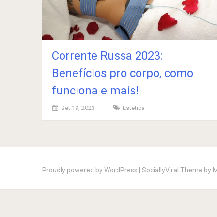
Corrente Russa 2023:
Benefícios pro corpo, como
funciona e mais!
Set 19, 2023
Estetica
Posts
navigation
Proudly powered by WordPress
|
SociallyViral Theme by
M