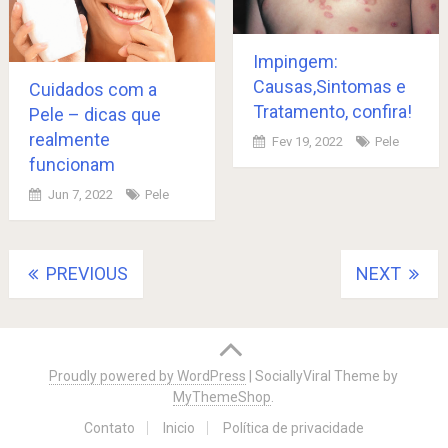
Impingem:
Causas,Sintomas e
Cuidados com a
Tratamento, confira!
Pele – dicas que
realmente
Fev 19, 2022
Pele
funcionam
Jun 7, 2022
Pele
Posts
PREVIOUS
NEXT
navigation
Proudly powered by WordPress
|
SociallyViral Theme by
MyThemeShop
.
Contato
Inicio
Política de privacidade