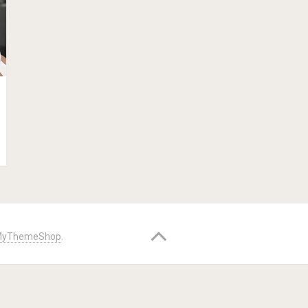
yThemeShop
.