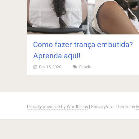
Como fazer trança embutida?
Aprenda aqui!
Fev 15, 2020
Cabelo
Posts
navigation
Proudly powered by WordPress
|
SociallyViral Theme by
M