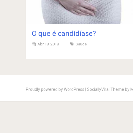
O que é candidíase?
Abr 18, 2018
Saude
Posts
navigation
Proudly powered by WordPress
|
SociallyViral Theme by
M