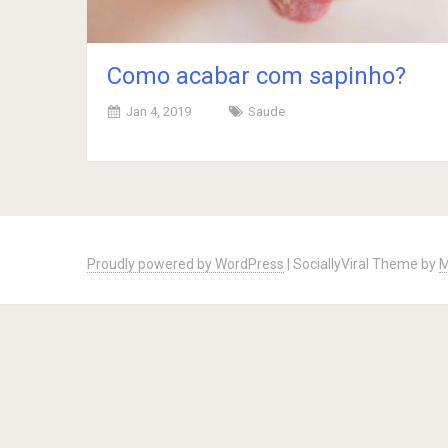
Como acabar com sapinho?
Jan 4, 2019
Saude
Posts
navigation
Proudly powered by WordPress
|
SociallyViral Theme by
M