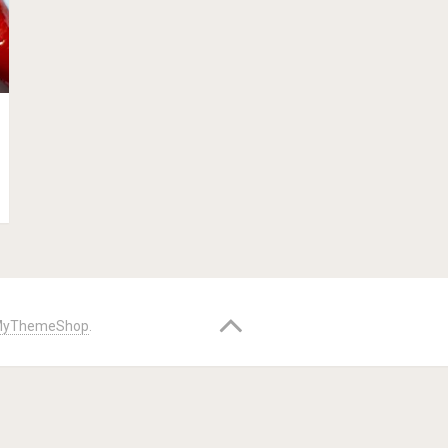
yThemeShop
.