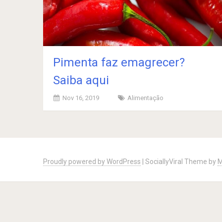
Pimenta faz emagrecer?
Saiba aqui
Nov 16, 2019
Alimentação
Posts
navigation
Proudly powered by WordPress
|
SociallyViral Theme by
M