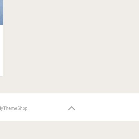
yThemeShop
.