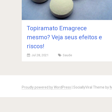
Topiramato Emagrece
mesmo? Veja seus efeitos e
riscos!
Jul 28, 2021
Saude
Posts
navigation
Proudly powered by WordPress
|
SociallyViral Theme by
M