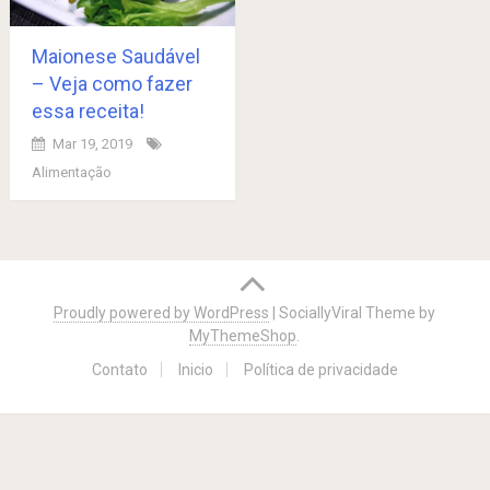
Maionese Saudável
– Veja como fazer
essa receita!
Mar 19, 2019
Alimentação
Posts
navigation
Proudly powered by WordPress
|
SociallyViral Theme by
MyThemeShop
.
Contato
Inicio
Política de privacidade