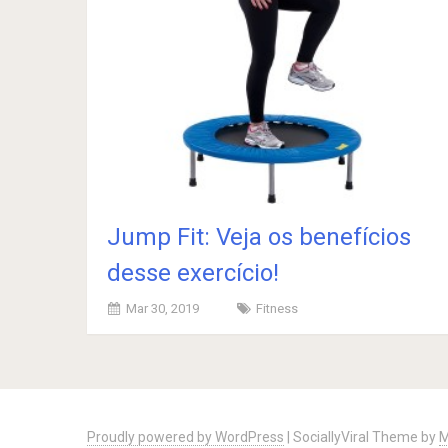
Jump Fit: Veja os benefícios
desse exercício!
Mar 30, 2019
Fitness
Posts
navigation
Proudly powered by WordPress
|
SociallyViral Theme by
M