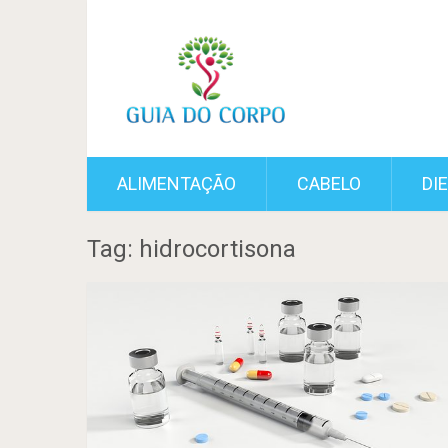
ALIMENTAÇÃO
CABELO
DI
Tag: hidrocortisona