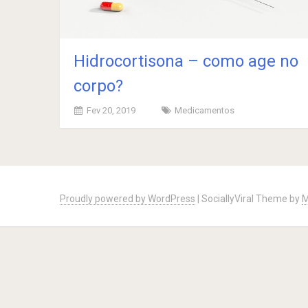
Hidrocortisona – como age no
corpo?
Fev 20, 2019
Medicamentos
Posts
navigation
Proudly powered by WordPress
|
SociallyViral Theme by
M