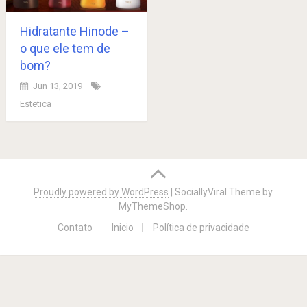
Hidratante Hinode –
o que ele tem de
bom?
Jun 13, 2019
Estetica
Posts
navigation
Proudly powered by WordPress
|
SociallyViral Theme by
MyThemeShop
.
Contato
Inicio
Política de privacidade