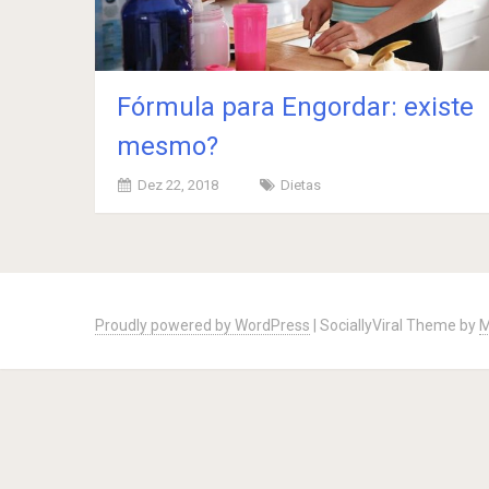
Fórmula para Engordar: existe
mesmo?
Dez 22, 2018
Dietas
Posts
navigation
Proudly powered by WordPress
|
SociallyViral Theme by
M