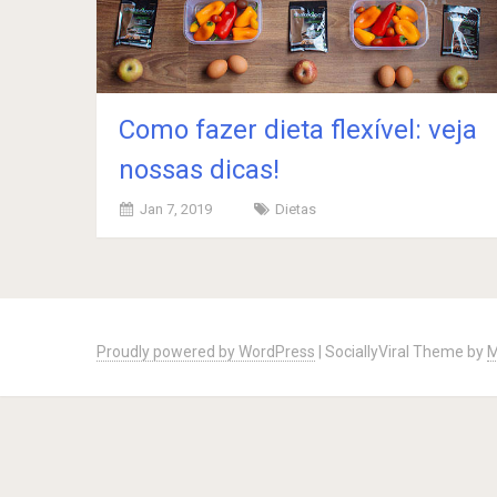
Como fazer dieta flexível: veja
nossas dicas!
Jan 7, 2019
Dietas
Posts
navigation
Proudly powered by WordPress
|
SociallyViral Theme by
M