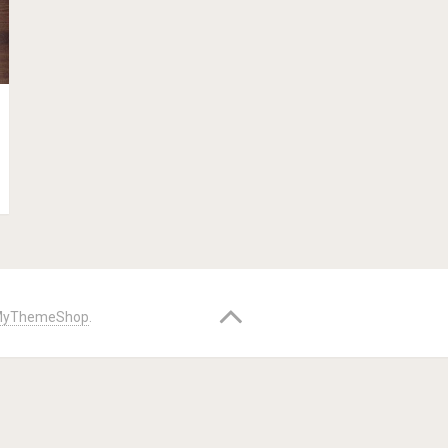
yThemeShop
.