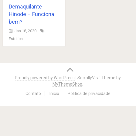
Demaquilante
Hinode – Funciona
bem?
Jan 18, 2020
Estetica
Posts
navigation
Proudly powered by WordPress
|
SociallyViral Theme by
MyThemeShop
.
Contato
Inicio
Política de privacidade