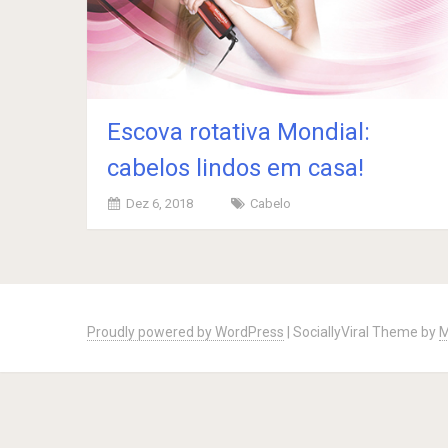
Escova rotativa Mondial:
cabelos lindos em casa!
Dez 6, 2018
Cabelo
Posts
navigation
Proudly powered by WordPress
|
SociallyViral Theme by
M