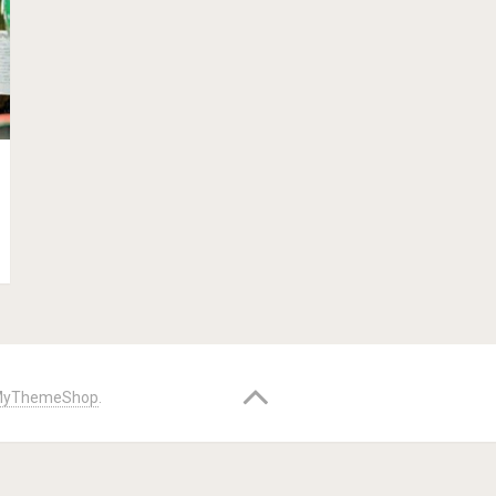
yThemeShop
.