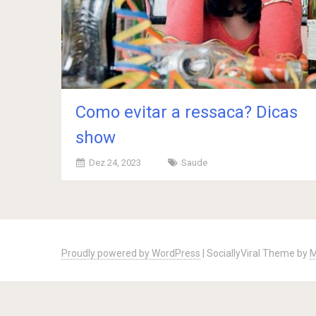
Como evitar a ressaca? Dicas
show
Dez 24, 2023
Saude
Posts
navigation
Proudly powered by WordPress
|
SociallyViral Theme by
M