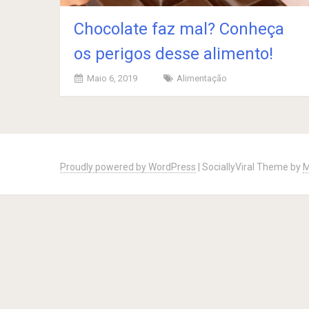
Chocolate faz mal? Conheça
os perigos desse alimento!
Maio 6, 2019
Alimentação
Posts
navigation
Proudly powered by WordPress
|
SociallyViral Theme by
M