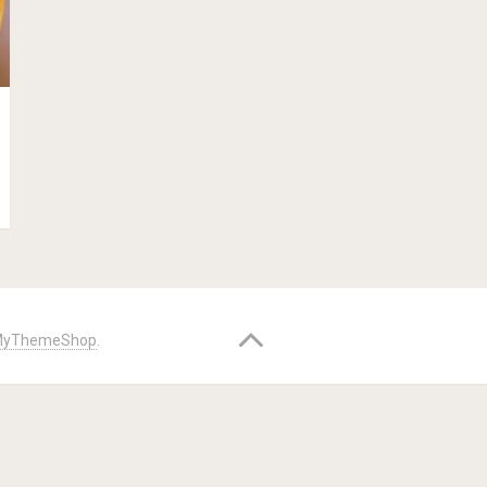
yThemeShop
.