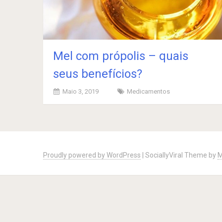
Mel com própolis – quais
seus benefícios?
Maio 3, 2019
Medicamentos
Posts
navigation
Proudly powered by WordPress
|
SociallyViral Theme by
M