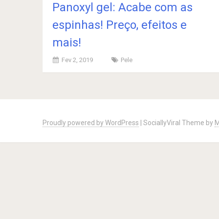
Panoxyl gel: Acabe com as
espinhas! Preço, efeitos e
mais!
Fev 2, 2019
Pele
Posts
navigation
Proudly powered by WordPress
|
SociallyViral Theme by
M