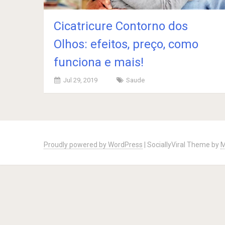
Cicatricure Contorno dos
Olhos: efeitos, preço, como
funciona e mais!
Jul 29, 2019
Saude
Posts
navigation
Proudly powered by WordPress
|
SociallyViral Theme by
M