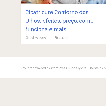
Cicatricure Contorno dos
Olhos: efeitos, preço, como
funciona e mais!
Jul 29, 2019
Saude
Posts
navigation
Proudly powered by WordPress
|
SociallyViral Theme by
M