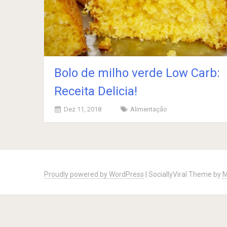
Bolo de milho verde Low Carb:
Receita Delicia!
Dez 11, 2018
Alimentação
Posts
navigation
Proudly powered by WordPress
|
SociallyViral Theme by
M