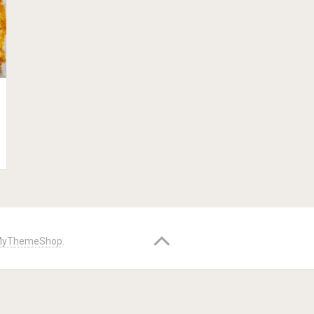
yThemeShop
.