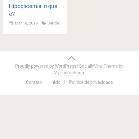
Hipoglicemia: o que
é?
Mar 18, 2019
Saude
Posts
navigation
Proudly powered by WordPress
|
SociallyViral Theme by
MyThemeShop
.
Contato
Inicio
Política de privacidade