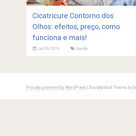
Cicatricure Contorno dos
Olhos: efeitos, preço, como
funciona e mais!
Jul 29, 2019
Saude
Posts
navigation
Proudly powered by WordPress
|
SociallyViral Theme by
M