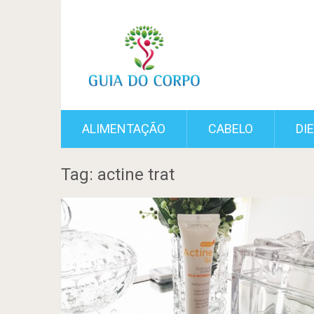
ALIMENTAÇÃO
CABELO
DI
Tag: actine trat