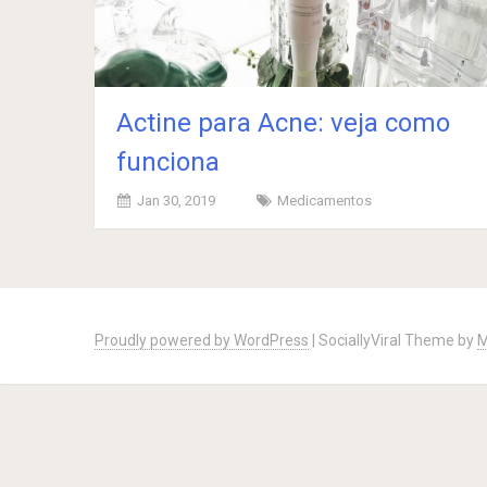
Actine para Acne: veja como
funciona
Jan 30, 2019
Medicamentos
Posts
navigation
Proudly powered by WordPress
|
SociallyViral Theme by
M