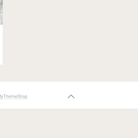
yThemeShop
.